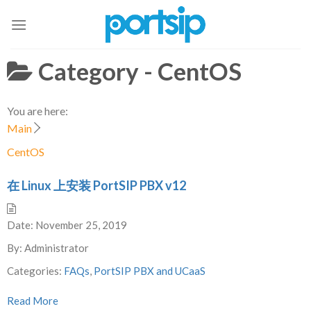
Skip
to
content
Category -
CentOS
You are here:
Main
CentOS
在 Linux 上安装 PortSIP PBX v12
Date:
November 25, 2019
By:
Administrator
Categories:
FAQs
,
PortSIP PBX and UCaaS
Read More