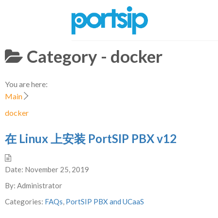
Skip
to
content
Category -
docker
You are here:
Main
docker
在 Linux 上安装 PortSIP PBX v12
Date:
November 25, 2019
By:
Administrator
Categories:
FAQs
,
PortSIP PBX and UCaaS