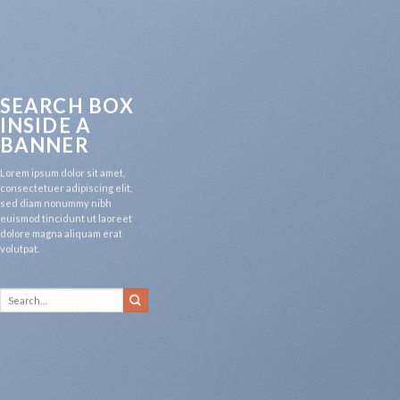
SEARCH BOX
INSIDE A
BANNER
Lorem ipsum dolor sit amet,
consectetuer adipiscing elit,
sed diam nonummy nibh
euismod tincidunt ut laoreet
dolore magna aliquam erat
volutpat.