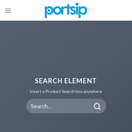
Skip
to
content
SEARCH ELEMENT
Insert a Product Search box anywhere