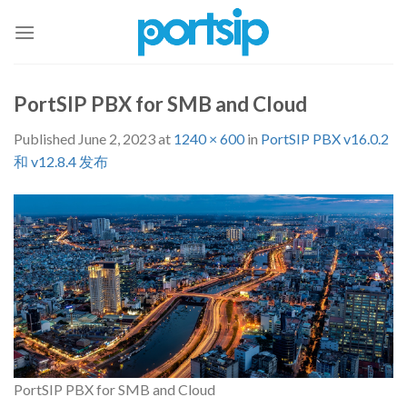
Skip
to
content
PortSIP PBX for SMB and Cloud
Published
June 2, 2023
at
1240 × 600
in
PortSIP PBX v16.0.2
和 v12.8.4 发布
PortSIP PBX for SMB and Cloud