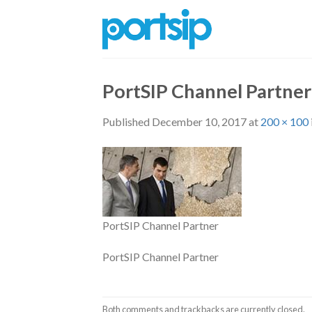
Skip
to
content
PortSIP Channel Partner
Published
December 10, 2017
at
200 × 100
PortSIP Channel Partner
PortSIP Channel Partner
Both comments and trackbacks are currently closed.