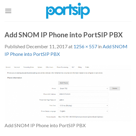
Skip
to
content
Add SNOM IP Phone into PortSIP PBX
Published
December 11, 2017
at
1256 × 557
in
Add SNOM
IP Phone into PortSIP PBX
Add SNOM IP Phone into PortSIP PBX