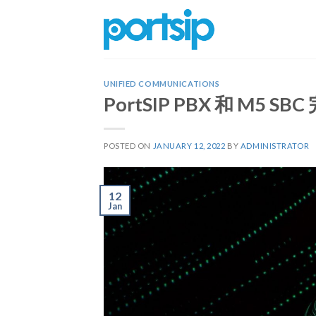
Skip
to
content
UNIFIED COMMUNICATIONS
PortSIP PBX 和 M5 
POSTED ON
JANUARY 12, 2022
BY
ADMINISTRATOR
12
Jan