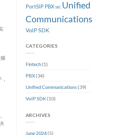
Unified
PortSIP PBX
SBC
Communications
以实
VoIP SDK
CATEGORIES
音频
Fintech
(1)
PBX
(34)
门子，
Unified Communications
(39)
VoIP SDK
(10)
ARCHIVES
名。
决
June 2024
(5)