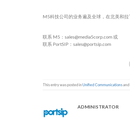
M5科技公司的业务遍及全球，在北美和拉
联系 M5：sales@media5corp.com 或
联系 PortSIP：sales@portsip.com
This entry was posted in
Unified Communications
and
ADMINISTRATOR