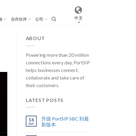
中文
格
合作伙伴
公司
ABOUT
Powering more than 20 million
connections every day, PortSIP
helps businesses connect,
collaborate and take care of
their customers.
LATEST POSTS
升级 PortSIP SBC 到最
16
Jun
新版本