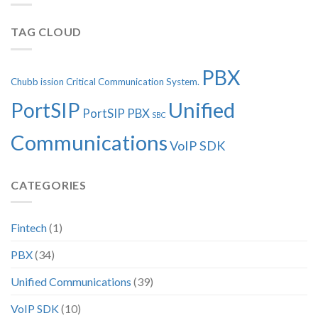
TAG CLOUD
PBX
Chubb
ission Critical Communication System.
Unified
PortSIP
PortSIP PBX
SBC
Communications
VoIP SDK
CATEGORIES
Fintech
(1)
PBX
(34)
Unified Communications
(39)
VoIP SDK
(10)