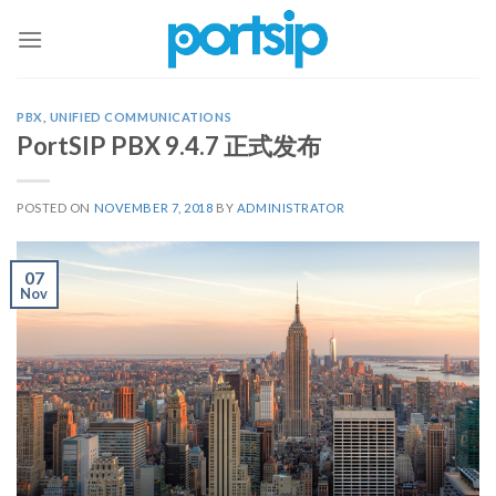
Skip
to
content
PBX
,
UNIFIED COMMUNICATIONS
PortSIP PBX 9.4.7 正式发布
POSTED ON
NOVEMBER 7, 2018
BY
ADMINISTRATOR
07
Nov