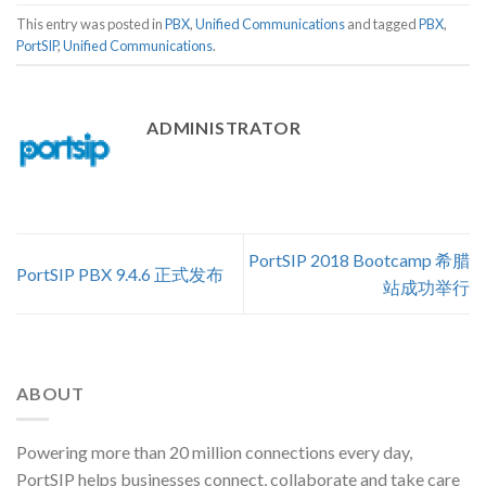
This entry was posted in
PBX
,
Unified Communications
and tagged
PBX
,
PortSIP
,
Unified Communications
.
ADMINISTRATOR
PortSIP 2018 Bootcamp 希腊
PortSIP PBX 9.4.6 正式发布
站成功举行
ABOUT
Powering more than 20 million connections every day,
PortSIP helps businesses connect, collaborate and take care