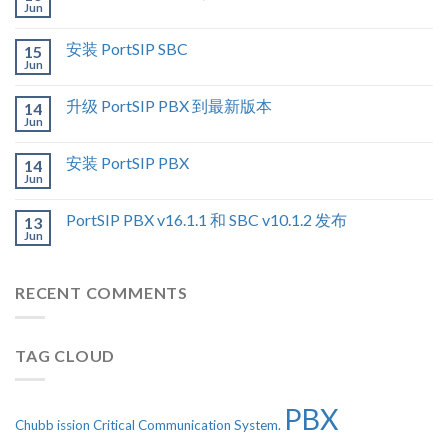
Jun
安装 PortSIP SBC
15
Jun
升级 PortSIP PBX 到最新版本
14
Jun
安装 PortSIP PBX
14
Jun
PortSIP PBX v16.1.1 和 SBC v10.1.2 发布
13
Jun
RECENT COMMENTS
TAG CLOUD
PBX
Chubb
ission Critical Communication System.