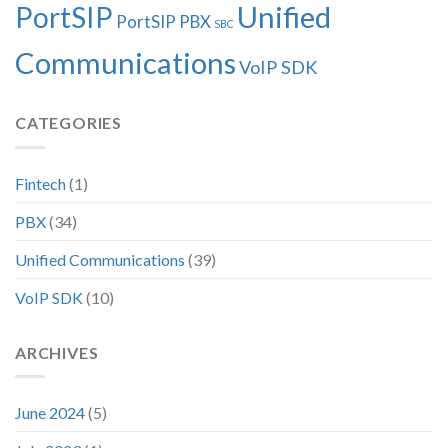
Unified
PortSIP
PortSIP PBX
SBC
Communications
VoIP SDK
CATEGORIES
Fintech
(1)
PBX
(34)
Unified Communications
(39)
VoIP SDK
(10)
ARCHIVES
June 2024
(5)