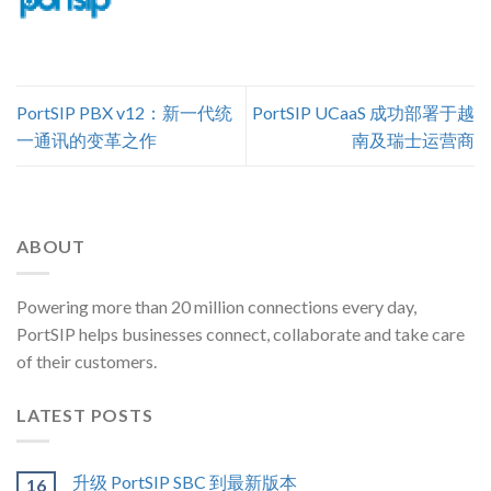
PortSIP PBX v12：新一代统
PortSIP UCaaS 成功部署于越
一通讯的变革之作
南及瑞士运营商
ABOUT
Powering more than 20 million connections every day,
PortSIP helps businesses connect, collaborate and take care
of their customers.
LATEST POSTS
升级 PortSIP SBC 到最新版本
16