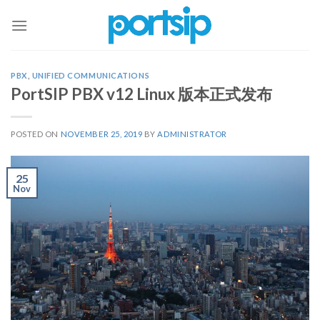
Skip
to
content
PBX
,
UNIFIED COMMUNICATIONS
PortSIP PBX v12 Linux 版本正式发布
POSTED ON
NOVEMBER 25, 2019
BY
ADMINISTRATOR
25
Nov