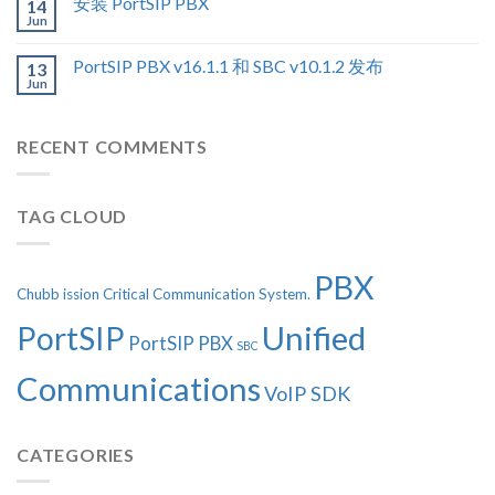
安装 PortSIP PBX
14
Jun
PortSIP PBX v16.1.1 和 SBC v10.1.2 发布
13
Jun
RECENT COMMENTS
TAG CLOUD
PBX
Chubb
ission Critical Communication System.
Unified
PortSIP
PortSIP PBX
SBC
Communications
VoIP SDK
CATEGORIES