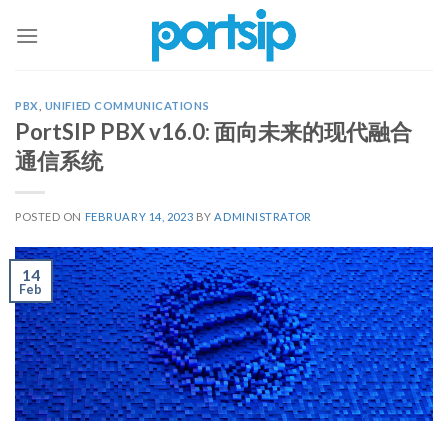
Skip
to
content
PBX
,
UNIFIED COMMUNICATIONS
PortSIP PBX v16.0: 面向未来的现代融合
通信系统
POSTED ON
FEBRUARY 14, 2023
BY
ADMINISTRATOR
14
Feb