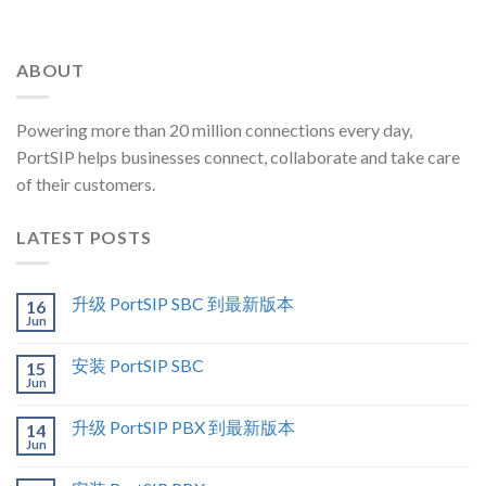
ABOUT
Powering more than 20 million connections every day,
PortSIP helps businesses connect, collaborate and take care
of their customers.
LATEST POSTS
升级 PortSIP SBC 到最新版本
16
Jun
安装 PortSIP SBC
15
Jun
升级 PortSIP PBX 到最新版本
14
Jun